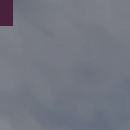
eneral.php
on line
60