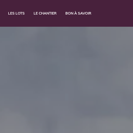
e(): Couldn't fetch mysqli in
/home/remixwa/www/jorionimmobilier.com/inc/g
LES LOTS
LE CHANTIER
BON À SAVOIR